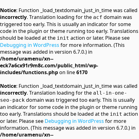
Notice
: Function _load_textdomain_just_in_time was called
incorrectly
. Translation loading for the
domain was
acf
triggered too early. This is usually an indicator for some
code in the plugin or theme running too early. Translations
should be loaded at the
action or later. Please see
init
Debugging in WordPress
for more information. (This
message was added in version 6.7.0.) in
/home/uramenu/xn--
eck7a6cx91r9m8c.com/public_html/wp-
includes/functions.php
on line
6170
Notice
: Function _load_textdomain_just_in_time was called
incorrectly
. Translation loading for the
all-in-one-
domain was triggered too early. This is usually
seo-pack
an indicator for some code in the plugin or theme running
too early. Translations should be loaded at the
action
init
or later. Please see
Debugging in WordPress
for more
information. (This message was added in version 6.7.0.) in
/home/uramenu/xn--