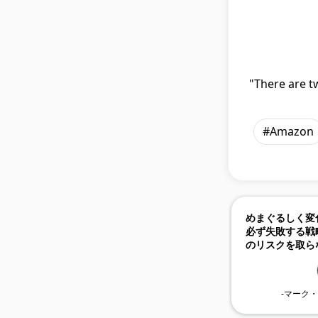
"There are t
#Amazon
めまぐるしく変
必ず失敗する戦
のリスクを取ら
-マーク