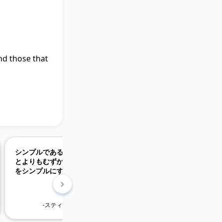
nd those that
シンプルであることは、複雑であるこ
自分が出したアイデ
とよりもむずかしいときがある。物事
一回は人に笑われる
をシンプルにするためには、懸命に努
独創的な発想をして
力して思考を明瞭にしなければならな
い。
いからだ。だが、それだけの価値はあ
る。なぜなら、ひとたびそこに到達で
-スティーブ・ジョブズ-
-ビル・
きれば、山をも動かせるからだ。