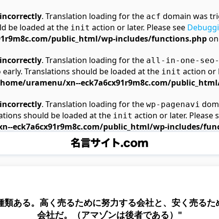
incorrectly
. Translation loading for the
domain was trig
acf
ld be loaded at the
action or later. Please see
Debuggi
init
r9m8c.com/public_html/wp-includes/functions.php
on
incorrectly
. Translation loading for the
all-in-one-seo
 early. Translations should be loaded at the
action or 
init
/home/uramenu/xn--eck7a6cx91r9m8c.com/public_html/
incorrectly
. Translation loading for the
domai
wp-pagenavi
ations should be loaded at the
action or later. Please 
init
--eck7a6cx91r9m8c.com/public_html/wp-includes/func
2種類ある。高く売るために努力する会社と、安く売るた
会社だ。（アマゾンは後者である）"