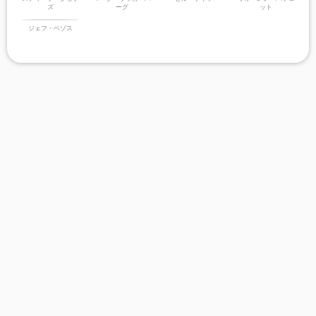
ズ
ーグ
ット
ジェフ・ベゾス