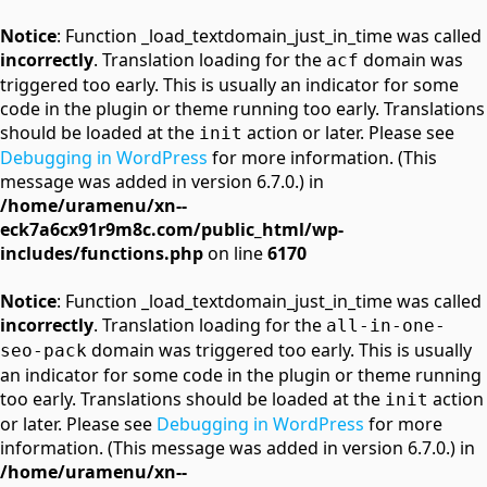
Notice
: Function _load_textdomain_just_in_time was called
incorrectly
. Translation loading for the
domain was
acf
triggered too early. This is usually an indicator for some
code in the plugin or theme running too early. Translations
should be loaded at the
action or later. Please see
init
Debugging in WordPress
for more information. (This
message was added in version 6.7.0.) in
/home/uramenu/xn--
eck7a6cx91r9m8c.com/public_html/wp-
includes/functions.php
on line
6170
Notice
: Function _load_textdomain_just_in_time was called
incorrectly
. Translation loading for the
all-in-one-
domain was triggered too early. This is usually
seo-pack
an indicator for some code in the plugin or theme running
too early. Translations should be loaded at the
action
init
or later. Please see
Debugging in WordPress
for more
information. (This message was added in version 6.7.0.) in
/home/uramenu/xn--